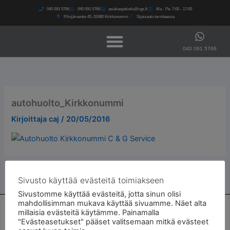
Siirry
040 091 5766​
040 091 5766​
asiakaspalvelu@cgs.fi
Ma - Pe: 7:00 - 17:00
sisältöön
Pilvijärventie 45, 02480 Kirkkonummi
Sijaisauto tarvittaessa
040 091 5766
autohuolto_Kirkkonummi
Kirjoittaja
caj
/
20/05/2016
Sivusto käyttää evästeitä toimiakseen
Sivustomme käyttää evästeitä, jotta sinun olisi
mahdollisimman mukava käyttää sivuamme. Näet alta
Autohuolto ja autokorjaamo Kirkkonummella
millaisia evästeitä käytämme. Painamalla
"Evästeasetukset" pääset valitsemaan mitkä evästeet