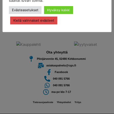
saavat luvan toimia.
C & G Service on vuonna 1998 perustettu autokorjaamo. Tavoitteenamme on helpottaa
Evästeasetukset
Hyväksy kaikki
autoilevien asiakkaidemme elämää.
Saatte kauttamme kätevästi henkilö- ja pakettiauton huolto- ja korjaustyöt sekä joukon
Kiellä valinnaiset evästeet
täydentäviä palveluja kuten ohjauskulmien säädöt sekä
rengastyöt
. Autohuoltomme
sijaitsee Kirkkonummella.
Ota yhteyttä
Pilvijärventie 45, 02480 Kirkkonummi
asiakaspalvelu@cgs.fi
Facebook
040 091 5766
040 091 5766
ma-pe klo 7-17
Tietosuojaseloste
Yhteystiedot
Yritys