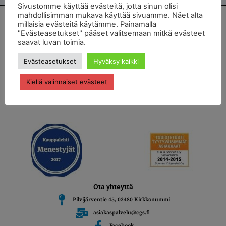
Sivustomme käyttää evästeitä, jotta sinun olisi
mahdollisimman mukava käyttää sivuamme. Näet alta
Autohuolto ja autokorjaamo Kirkkonummella
millaisia evästeitä käytämme. Painamalla
"Evästeasetukset" pääset valitsemaan mitkä evästeet
saavat luvan toimia.
C & G Service on vuonna 1998 perustettu autokorjaamo. Tavoitteenamme on
helpottaa autoilevien asiakkaidemme elämää.
Evästeasetukset
Hyväksy kaikki
Saatte kauttamme kätevästi henkilö- ja pakettiauton huolto- ja korjaustyöt sekä
Kiellä valinnaiset evästeet
joukon täydentäviä palveluja kuten ohjauskulmien säädöt sekä
rengastyöt
.
Autohuoltomme sijaitsee Kirkkonummella.
Ota yhteyttä
Pilvijärventie 45, 02480 Kirkkonummi
asiakaspalvelu@cgs.fi