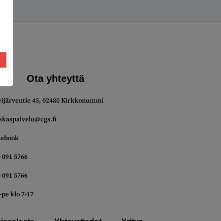
t
Ota yhteyttä
vijärventie 45, 02480 Kirkkonummi
akaspalvelu@cgs.fi
cebook
 091 5766
 091 5766
pe klo 7-17