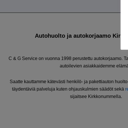
Autohuolto ja autokorjaamo Kirk
C & G Service on vuonna 1998 perustettu autokorjaamo. T
autoilevien asiakkaidemme eläm
Saatte kauttamme kätevästi henkilö- ja pakettiauton huolto
täydentäviä palveluja kuten ohjauskulmien säädöt sekä
r
sijaitsee Kirkkonummella.