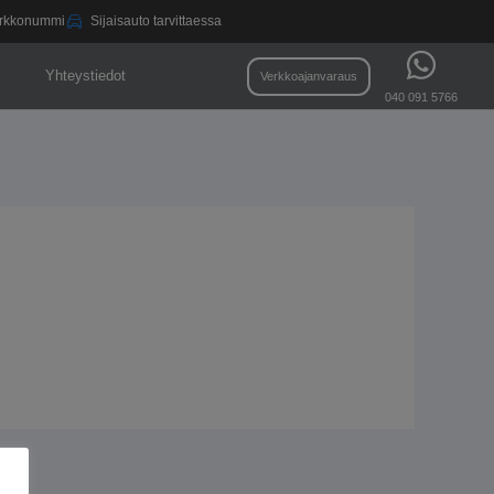
Kirkkonummi
Sijaisauto tarvittaessa
Yhteystiedot
Verkkoajanvaraus
040 091 5766