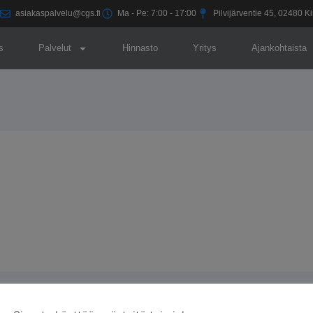
asiakaspalvelu@cgs.fi
Ma - Pe: 7:00 - 17:00
Pilvijärventie 45, 02480 
s
Palvelut
Hinnasto
Yritys
Ajankohtaista