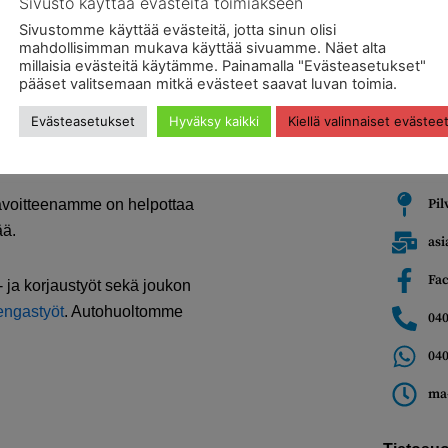
Sivusto käyttää evästeitä toimiakseen
Sivustomme käyttää evästeitä, jotta sinun olisi
mahdollisimman mukava käyttää sivuamme. Näet alta
millaisia evästeitä käytämme. Painamalla "Evästeasetukset"
pääset valitsemaan mitkä evästeet saavat luvan toimia.
Evästeasetukset
Hyväksy kaikki
Kiellä valinnaiset evästee
konummella
avoitteenamme on helpottaa
Pil
ää.
asi
Fa
- ja korjaustyöt sekä joukon
engastyöt
. Autohuoltomme
040
040
ma-