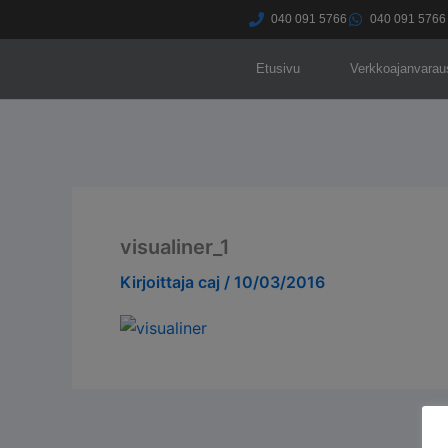
Siirry
040 091 5766​
040 091 5766​
sisältöön
Etusivu
Verkkoajanvarau
visualiner_1
Kirjoittaja
caj
/
10/03/2016