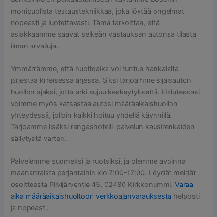
monipuolista testaustekniikkaa, joka löytää ongelmat
nopeasti ja luotettavasti. Tämä tarkoittaa, että
asiakkaamme saavat selkeän vastauksen autonsa tilasta
ilman arvailuja.
Ymmärrämme, että huoltoaika voi tuntua hankalalta
järjestää kiireisessä arjessa. Siksi tarjoamme sijaisauton
huollon ajaksi, jotta arki sujuu keskeytyksettä. Halutessasi
voimme myös katsastaa autosi määräaikaishuollon
yhteydessä, jolloin kaikki hoituu yhdellä käynnillä.
Tarjoamme lisäksi rengashotelli-palvelun kausirenkaiden
säilytystä varten.
Palvelemme suomeksi ja ruotsiksi, ja olemme avoinna
maanantaista perjantaihin klo 7:00–17:00. Löydät meidät
osoitteesta Pilvijärventie 45, 02480 Kirkkonummi.
Varaa
aika määräaikaishuoltoon verkkoajanvarauksesta
helposti
ja nopeasti.