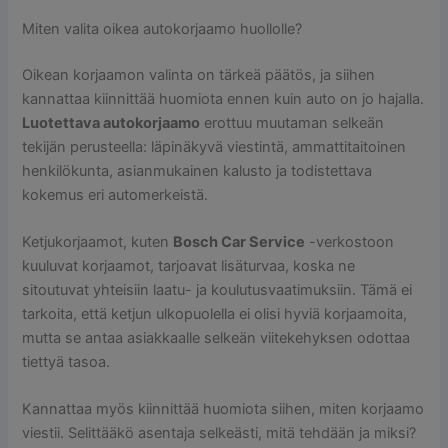
Miten valita oikea autokorjaamo huollolle?
Oikean korjaamon valinta on tärkeä päätös, ja siihen
kannattaa kiinnittää huomiota ennen kuin auto on jo hajalla.
Luotettava autokorjaamo
erottuu muutaman selkeän
tekijän perusteella: läpinäkyvä viestintä, ammattitaitoinen
henkilökunta, asianmukainen kalusto ja todistettava
kokemus eri automerkeistä.
Ketjukorjaamot, kuten
Bosch Car Service
-verkostoon
kuuluvat korjaamot, tarjoavat lisäturvaa, koska ne
sitoutuvat yhteisiin laatu- ja koulutusvaatimuksiin. Tämä ei
tarkoita, että ketjun ulkopuolella ei olisi hyviä korjaamoita,
mutta se antaa asiakkaalle selkeän viitekehyksen odottaa
tiettyä tasoa.
Kannattaa myös kiinnittää huomiota siihen, miten korjaamo
viestii. Selittääkö asentaja selkeästi, mitä tehdään ja miksi?