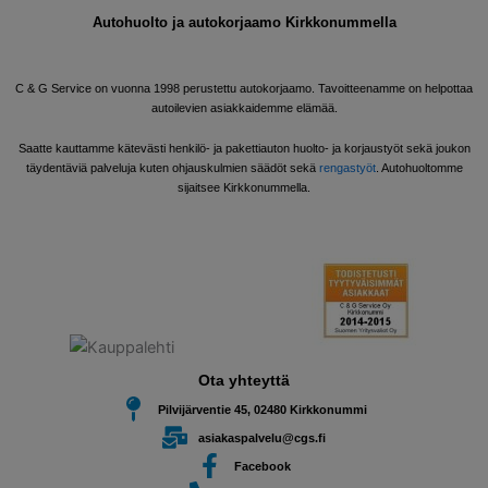
Autohuolto ja autokorjaamo Kirkkonummella
C & G Service on vuonna 1998 perustettu autokorjaamo. Tavoitteenamme on helpottaa
autoilevien asiakkaidemme elämää.
Saatte kauttamme kätevästi henkilö- ja pakettiauton huolto- ja korjaustyöt sekä joukon
täydentäviä palveluja kuten ohjauskulmien säädöt sekä
rengastyöt
. Autohuoltomme
sijaitsee Kirkkonummella.
Ota yhteyttä
Pilvijärventie 45, 02480 Kirkkonummi
asiakaspalvelu@cgs.fi
Facebook