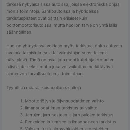
tärkeää nykyaikaisissa autoissa, joissa elektroniikka ohjaa
monia toimintoja. Sähköautoissa ja hybrideissä
tarkistuspisteet ovat osittain erilaiset kuin
polttomoottoriautoissa, mutta huollon tarve on yhtä lailla
säännöllinen.
Huollon yhteydessä voidaan myös tarkistaa, onko autossa
avoimia takaisinkutsuja tai valmistajan suosittelemia
päivityksiä. Tämä on asia, jota moni kuljettaja ei muuten
tulisi ajatelleeksi, mutta joka voi vaikuttaa merkittävästi
ajoneuvon turvallisuuteen ja toimintaan.
Tyypillisiä määräaikaishuollon sisältöjä
Moottoriöljyn ja öljynsuodattimen vaihto
Ilmansuodattimen tarkistus tai vaihto
Jarrujen, jarrunesteen ja jarrupalojen tarkistus
Renkaiden kulumisen ja ilmanpaineen tarkistus
Valojen, tuulilasinpyyhkijöiden ja nesteiden