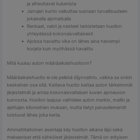
ja aiheuttavat kulumista
Jarrujen kunto vaikuttaa suoraan turvallisuuteen
jokaisella ajomatkalla
Renkaat, valot ja nesteet tarkistetaan huollon
yhteydessä kokonaisvaltaisesti
Ajoissa havaittu vika on lähes aina halvempi
korjata kuin myöhässä havaittu
Mitä kuuluu auton määräaikaishuoltoon?
Määräaikaishuolto ei ole pelkkä öljynvaihto, vaikka se onkin
keskeinen osa sitä. Kattava huolto kattaa auton tärkeimmät
järjestelmät ja antaa kokonaisvaltaisen kuvan ajoneuvon
kunnosta. Huollon laajuus vaihtelee auton merkin, mallin ja
ajettujen kilometrien mukaan, mutta tietyt peruselementit
toistuvat lähes joka kerta.
Ammattitaitoinen asentaja käy huollon aikana läpi sekä
mekaaniset että sähköiset järjestelmät. Tämä on erityisen