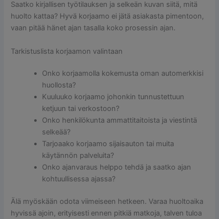
Saatko kirjallisen työtilauksen ja selkeän kuvan siitä, mitä
huolto kattaa? Hyvä korjaamo ei jätä asiakasta pimentoon,
vaan pitää hänet ajan tasalla koko prosessin ajan.
Tarkistuslista korjaamon valintaan
Onko korjaamolla kokemusta oman automerkkisi
huollosta?
Kuuluuko korjaamo johonkin tunnustettuun
ketjuun tai verkostoon?
Onko henkilökunta ammattitaitoista ja viestintä
selkeää?
Tarjoaako korjaamo sijaisauton tai muita
käytännön palveluita?
Onko ajanvaraus helppo tehdä ja saatko ajan
kohtuullisessa ajassa?
Älä myöskään odota viimeiseen hetkeen. Varaa huoltoaika
hyvissä ajoin, erityisesti ennen pitkiä matkoja, talven tuloa