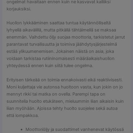
ongelmat havaitaan ennen kuin ne kasvavat kalliiksi
korjauksiksi.
Huollon lykkääminen saattaa tuntua käytännölliseltä
lyhyellä aikavälillä, mutta pitkällä tähtäimellä se maksaa
enemmän. Vaihdettu öljy suojaa moottoria, tarkistetut jarrut
parantavat turvallisuutta ja toimiva jäähdytysjärjestelmä
estää ylikuumenemisen. Jokainen näistä on asia, joka
voidaan tarkistaa rutiininomaisesti määräaikaishuollon
yhteydessä ennen kuin siitä tulee ongelma.
Erityisen tärkeää on toimia ennakoivasti eikä reaktiivisesti.
Moni kuljettaja vie autonsa huoltoon vasta, kun jokin on jo
mennyt rikki tai matka on ovella. Parempi tapa on
suunnitella huolto etukäteen, mieluummin liian aikaisin kuin
liian myöhään. Ajoissa tehty huolto suojelee sekä autoa
että lompakkoa.
Moottoriöljy ja suodattimet vanhenevat käytössä