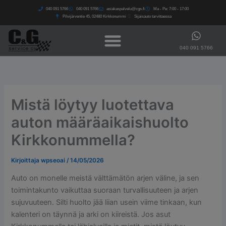
Siirry
040 091 5766​
040 091 5766​
asiakaspalvelu@cgs.fi
Ma - Pe: 7:00 - 17:00
sisältöön
Pilvijärventie 45, 02480 Kirkkonummi
Sijaisauto tarvittaessa
040 091 5766
Mistä löytyy luotettava
auton määräaikaishuolto
Kirkkonummella?
Kirjoittaja
wpseoai
/
14/05/2026
Auto on monelle meistä välttämätön arjen väline, ja sen
toimintakunto vaikuttaa suoraan turvallisuuteen ja arjen
sujuvuuteen. Silti huolto jää liian usein viime tinkaan, kun
kalenteri on täynnä ja arki on kiireistä. Jos asut