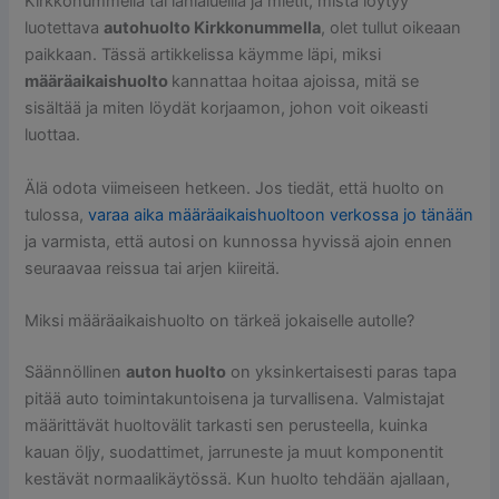
Kirkkonummella tai lähialueilla ja mietit, mistä löytyy
luotettava
autohuolto Kirkkonummella
, olet tullut oikeaan
paikkaan. Tässä artikkelissa käymme läpi, miksi
määräaikaishuolto
kannattaa hoitaa ajoissa, mitä se
sisältää ja miten löydät korjaamon, johon voit oikeasti
luottaa.
Älä odota viimeiseen hetkeen. Jos tiedät, että huolto on
tulossa,
varaa aika määräaikaishuoltoon verkossa jo tänään
ja varmista, että autosi on kunnossa hyvissä ajoin ennen
seuraavaa reissua tai arjen kiireitä.
Miksi määräaikaishuolto on tärkeä jokaiselle autolle?
Säännöllinen
auton huolto
on yksinkertaisesti paras tapa
pitää auto toimintakuntoisena ja turvallisena. Valmistajat
määrittävät huoltovälit tarkasti sen perusteella, kuinka
kauan öljy, suodattimet, jarruneste ja muut komponentit
kestävät normaalikäytössä. Kun huolto tehdään ajallaan,