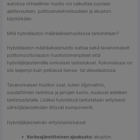
autoissa virheellinen huolto voi vaikuttaa suoraan
ajettavuuteen, polttoainetehokkuuteen ja akuston
käyttöikään.
Mitä hybridiauton määräaikaishuollossa tarkistetaan?
Hybridiauton määräaikaishuolto kattaa sekä tavanomaiset
polttomoottoriauton huoltotoimenpiteet että
hybridijärjestelmälle ominaiset tarkistukset. Kokonaisuus on
siis laajempi kuin pelkässä bensa- tai dieselautossa.
Tavanomaisen huollon osat, kuten öljynvaihto,
suodattimien tarkistus ja jarrujen kunto, kuuluvat edelleen
tarkistuslistalle. Lisäksi hybridissä tarkistetaan erityisesti
sähköjärjestelmään liittyvät komponentit.
Hybridijärjestelmän erityistarkistukset
Korkeajännitteinen ajoakusto:
akuston