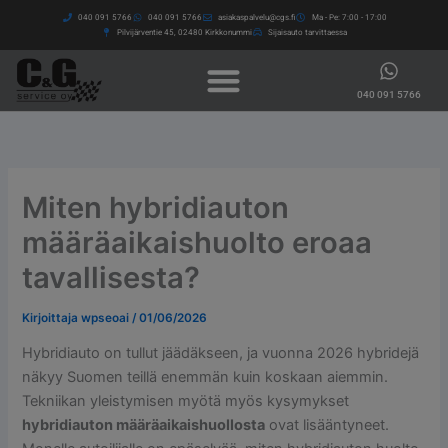
Siirry
040 091 5766​
040 091 5766​
asiakaspalvelu@cgs.fi
Ma - Pe: 7:00 - 17:00
sisältöön
Pilvijärventie 45, 02480 Kirkkonummi
Sijaisauto tarvittaessa
040 091 5766
Miten hybridiauton
määräaikaishuolto eroaa
tavallisesta?
Kirjoittaja
wpseoai
/
01/06/2026
Hybridiauto on tullut jäädäkseen, ja vuonna 2026 hybridejä
näkyy Suomen teillä enemmän kuin koskaan aiemmin.
Tekniikan yleistymisen myötä myös kysymykset
hybridiauton määräaikaishuollosta
ovat lisääntyneet.