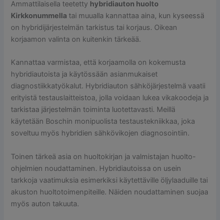
Ammattilaisella teetetty
hybridiauton huolto
Kirkkonummella
tai muualla kannattaa aina, kun kyseessä
on hybridijärjestelmän tarkistus tai korjaus. Oikean
korjaamon valinta on kuitenkin tärkeää.
Kannattaa varmistaa, että korjaamolla on kokemusta
hybridiautoista ja käytössään asianmukaiset
diagnostiikkatyökalut. Hybridiauton sähköjärjestelmä vaatii
erityistä testauslaitteistoa, jolla voidaan lukea vikakoodeja ja
tarkistaa järjestelmän toiminta luotettavasti. Meillä
käytetään Boschin monipuolista testaustekniikkaa, joka
soveltuu myös hybridien sähkövikojen diagnosointiin.
Toinen tärkeä asia on huoltokirjan ja valmistajan huolto-
ohjelmien noudattaminen. Hybridiautoissa on usein
tarkkoja vaatimuksia esimerkiksi käytettäville öljylaaduille tai
akuston huoltotoimenpiteille. Näiden noudattaminen suojaa
myös auton takuuta.