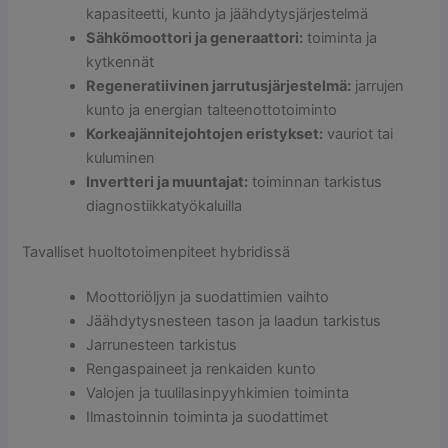
kapasiteetti, kunto ja jäähdytysjärjestelmä
Sähkömoottori ja generaattori:
toiminta ja
kytkennät
Regeneratiivinen jarrutusjärjestelmä:
jarrujen
kunto ja energian talteenottotoiminto
Korkeajännitejohtojen eristykset:
vauriot tai
kuluminen
Invertteri ja muuntajat:
toiminnan tarkistus
diagnostiikkatyökaluilla
Tavalliset huoltotoimenpiteet hybridissä
Moottoriöljyn ja suodattimien vaihto
Jäähdytysnesteen tason ja laadun tarkistus
Jarrunesteen tarkistus
Rengaspaineet ja renkaiden kunto
Valojen ja tuulilasinpyyhkimien toiminta
Ilmastoinnin toiminta ja suodattimet