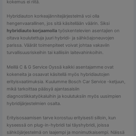
kokemus ei riitä.
Hybridiauton korkeajännitejärjestelmä voi olla
hengenvaarallinen, jos sitä käsitellään väärin. Siksi
hybridiauto korjaamolla
työskentelevien asentajien on
oltava koulutettuja juuri hybridi- ja sähköajoneuvojen
parissa. Väärät toimenpiteet voivat johtaa vakaviin
turvallisuusriskeihin tai kalliisiin laitevahinkoihin.
Meillä C & G Service Oyssä kaikki asentajamme ovat
kokeneita ja osaavat käsitellä myös hybridiautojen
erityisvaatimuksia. Kuulumme Bosch Car Service -ketjuun,
mikä tarkoittaa pääsyä ajantasaisiin
diagnostiikkatyökaluihin ja koulutuksiin myös uusimpien
hybridijärjestelmien osalta.
Erityisosaamisen tarve korostuu erityisesti silloin, kun
kyseessä on plug-in-hybridi tai täyshybridi, joissa
sähköjärjestelmä on laajempi ja monimutkaisempi. Näissä