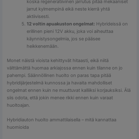
koska regeneratiivinen jarrutus pitää mekaaniset
jarrut kylmempinä eikä neste kierrä yhtä
aktiivisesti.
12 voltin apuakuston ongelmat:
Hybrideissä on
erillinen pieni 12V akku, joka voi aiheuttaa
käynnistysongelmia, jos se pääsee
heikkenemään.
Monet näistä vioista kehittyvät hitaasti, eikä niitä
välttämättä huomaa arkiajossa ennen kuin tilanne on jo
pahempi. Säännöllinen huolto on paras tapa pitää
hybridijärjestelmä kunnossa ja havaita mahdolliset
ongelmat ennen kuin ne muuttuvat kalliiksi korjauksiksi. Älä
siis odota, että jokin menee rikki ennen kuin varaat
huoltoajan.
Hybridiauton huolto ammattilaisella – mitä kannattaa
huomioida