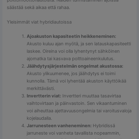
säästää sekä aikaa että rahaa.
Yleisimmät viat hybridiautoissa
Ajoakuston kapasiteetin heikkeneminen:
Akusto kuluu ajan myötä, ja sen latauskapasiteetti
laskee. Oireina voi olla lyhentynyt sähköinen
ajomatka tai kasvava polttoaineenkulutus.
Jäähdytysjärjestelmän ongelmat akustossa:
Akusto ylikuumenee, jos jäähdytys ei toimi
kunnolla. Tämä voi lyhentää akuston käyttöikää
merkittävästi.
Invertterin viat:
Invertteri muuttaa tasavirtaa
vaihtovirtaan ja päinvastoin. Sen vikaantuminen
voi aiheuttaa ajettavuusongelmia tai varoitusvaloja
kojelaudalla.
Jarrunesteen vanheneminen:
Hybridissä
jarruneste voi vanheta tavallista nopeammin,