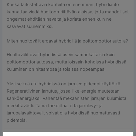
Koska tarkistettavia kohteita on enemmän, hybridiauto
kannattaa viedä huoltoon riittävän ajoissa, jotta mahdolliset
ongelmat ehditään havaita ja korjata ennen kuin ne
kasvavat suuremmiksi.
Miten huoltovälit eroavat hybridillä ja polttomoottoriautolla?
Huoltovälit ovat hybridissä usein samankaltaisia kuin
polttomoottoriautossa, mutta joissain kohdissa hybridissä
kuluminen on hitaampaa ja toisissa nopeampaa.
Yksi selkeä etu hybridissä on jarrujen pidempi käyttöikä.
Regeneratiivinen jarrutus, jossa liike-energia muutetaan
sähköenergiaksi, vähentää mekaanisten jarrujen kulumista
merkittävästi. Tämä tarkoittaa, että jarrulevy- ja
jarrupalavaihtovälit voivat olla hybridissä huomattavasti
pidempiä.
Moottoriöljyn vaihtotarve sen sijaan riippuu pitkälti siitä,