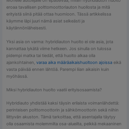
Monelle autoilijalle on epäselvää, miten hybridiauton huolto
eroaa tavallisen polttomoottoriauton huollosta ja mitä
erityistä siinä pitää ottaa huomioon. Tässä artikkelissa
käymme läpi juuri nämä asiat selkeästi ja
käytännönläheisesti.
Yksi asia on varma: hybridiauton huolto ei ole asia, jota
kannattaa lykätä viime hetkeen. Jos sinulla on tulossa
pidempi matka tai tiedät, että huolto alkaa olla
ajankohtainen,
varaa aika määräaikaishuoltoon ajoissa
eikä
vasta päivää ennen lähtöä. Parempi liian aikaisin kuin
myöhässä.
Miksi hybridiauton huolto vaatii erityisosaamista?
Hybridiauto yhdistää kaksi täysin erilaista voimanlähdettä:
perinteisen polttomoottorin ja sähkömoottorin sekä niihin
liittyvän akuston. Tämä tarkoittaa, että asentajalla täytyy
olla osaamista molemmilta osa-alueilta, pelkkä mekaaninen