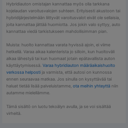
Hybridiauton omistajan kannattaa myös olla tarkkana
kojelaudan varoitusvalojen suhteen. Erityisesti akustoon tai
hybridijärjestelmään liittyvät varoitusvalot eivät ole sellaisia,
joita kannattaa jättää huomiotta. Jos jokin valo syttyy, auto
kannattaa viedä tarkistukseen mahdollisimman pian.
Muista: huolto kannattaa varata hyvissä ajoin, ei viime
hetkellä. Varaa aikaa kalenterista jo silloin, kun huoltoväli
alkaa lähestyä tai kun huomaat jotain epätavallista auton
käyttäytymisessä.
Varaa hybridiauton määräaikaishuolto
verkossa helposti
ja varmista, että autosi on kunnossa
ennen seuraavaa matkaa. Jos sinulla on kysyttävää tai
haluat tietää lisää palveluistamme,
ota meihin yhteyttä
niin
autamme mielellämme.
Tämä sisältö on luotu tekoälyn avulla, ja se voi sisältää
virheitä.