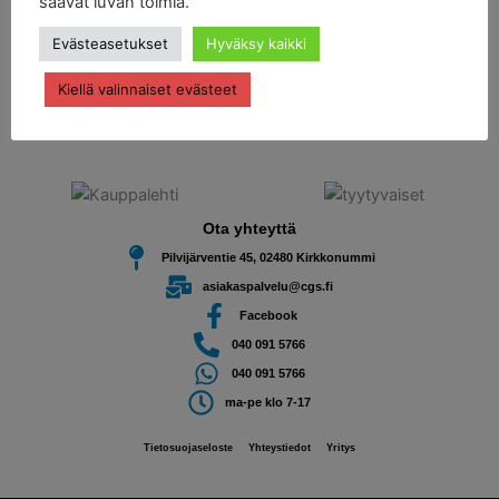
saavat luvan toimia.
C & G Service on vuonna 1998 perustettu autokorjaamo. Tavoitteenamme on helpottaa
Evästeasetukset
Hyväksy kaikki
autoilevien asiakkaidemme elämää.
Saatte kauttamme kätevästi henkilö- ja pakettiauton huolto- ja korjaustyöt sekä joukon
Kiellä valinnaiset evästeet
täydentäviä palveluja kuten ohjauskulmien säädöt sekä
rengastyöt
. Autohuoltomme
sijaitsee Kirkkonummella.
Ota yhteyttä
Pilvijärventie 45, 02480 Kirkkonummi
asiakaspalvelu@cgs.fi
Facebook
040 091 5766
040 091 5766
ma-pe klo 7-17
Tietosuojaseloste
Yhteystiedot
Yritys