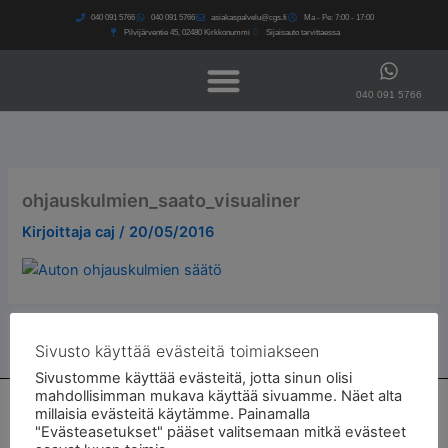
Siirry
040 091 5766​
040 091 5766​
asiakaspalvelu@cgs.fi
Ma - Pe: 7:00 - 17:00
sisältöön
Pilvijärventie 45, 02480 Kirkkonummi
Sijaisauto tarvittaessa
040 091 5766
ohjauskulmien_saato_visualiner
Kirjoittaja
caj
/
20/05/2016
Sivusto käyttää evästeitä toimiakseen
Sivustomme käyttää evästeitä, jotta sinun olisi
mahdollisimman mukava käyttää sivuamme. Näet alta
Autohuolto ja autokorjaamo Kirkkonummella
millaisia evästeitä käytämme. Painamalla
"Evästeasetukset" pääset valitsemaan mitkä evästeet