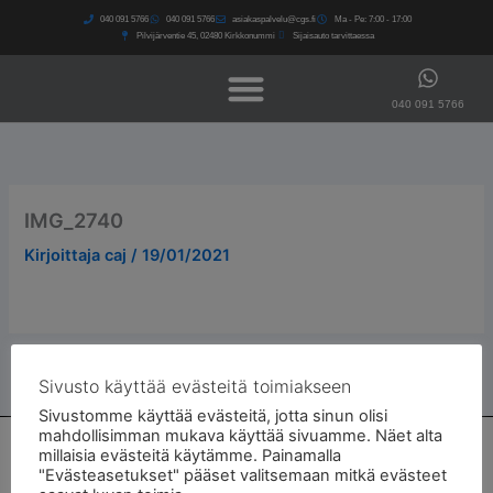
Siirry
040 091 5766​
040 091 5766​
asiakaspalvelu@cgs.fi
Ma - Pe: 7:00 - 17:00
sisältöön
Pilvijärventie 45, 02480 Kirkkonummi
Sijaisauto tarvittaessa
040 091 5766
IMG_2740
Kirjoittaja
caj
/
19/01/2021
Sivusto käyttää evästeitä toimiakseen
Sivustomme käyttää evästeitä, jotta sinun olisi
mahdollisimman mukava käyttää sivuamme. Näet alta
Autohuolto ja autokorjaamo Kirkkonummella
millaisia evästeitä käytämme. Painamalla
"Evästeasetukset" pääset valitsemaan mitkä evästeet