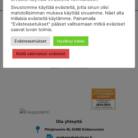
Sivustomme käyttää evästeitä, jotta sinun olisi
mahdollisimman mukava käyttää sivuamme. Näet alta
millaisia evästeitä käytämme. Painamalla
Autohuolto ja autokorjaamo Kirkkonummella
"Evästeasetukset" pääset valitsemaan mitkä evästeet
saavat luvan toimia.
C & G Service on vuonna 1998 perustettu autokorjaamo. Tavoitteenamme on helpottaa
Evästeasetukset
Hyväksy kaikki
autoilevien asiakkaidemme elämää.
Kiellä valinnaiset evästeet
Saatte kauttamme kätevästi henkilö- ja pakettiauton huolto- ja korjaustyöt sekä joukon
täydentäviä palveluja kuten ohjauskulmien säädöt sekä
rengastyöt
. Autohuoltomme
sijaitsee Kirkkonummella.
Ota yhteyttä
Pilvijärventie 45, 02480 Kirkkonummi
asiakaspalvelu@cgs.fi