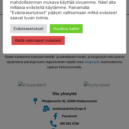
mahdollisimman mukava käyttää sivuamme. Näet alta
millaisia evästeitä käytämme. Painamalla
"Evästeasetukset" pääset valitsemaan mitkä evästeet
saavat luvan toimia.
Autohuolto ja autokorjaamo Kirkkonummella
Evästeasetukset
Hyväksy kaikki
Kiellä valinnaiset evästeet
C & G Service on vuonna 1998 perustettu autokorjaamo. Tavoitteenamme on helpottaa
autoilevien asiakkaidemme elämää.
Saatte kauttamme kätevästi henkilö- ja pakettiauton huolto- ja korjaustyöt sekä joukon
täydentäviä palveluja kuten ohjauskulmien säädöt sekä
rengastyöt
. Autohuoltomme
sijaitsee Kirkkonummella.
Ota yhteyttä
Pilvijärventie 45, 02480 Kirkkonummi
asiakaspalvelu@cgs.fi
Facebook
040 091 5766