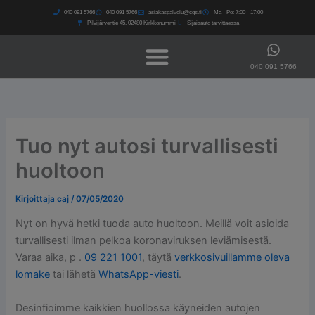
Siirry
040 091 5766​
040 091 5766​
asiakaspalvelu@cgs.fi
Ma - Pe: 7:00 - 17:00
sisältöön
Pilvijärventie 45, 02480 Kirkkonummi
Sijaisauto tarvittaessa
040 091 5766
Tuo nyt autosi turvallisesti
huoltoon
Kirjoittaja
caj
/
07/05/2020
Nyt on hyvä hetki tuoda auto huoltoon. Meillä voit asioida
turvallisesti ilman pelkoa koronaviruksen leviämisestä.
Varaa aika, p .
09 221 1001
, täytä
verkkosivuillamme oleva
lomake
tai lähetä
WhatsApp-viesti
.
Desinfioimme kaikkien huollossa käyneiden autojen