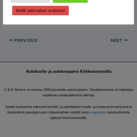
sinua maanantaista perjantaihin klo 7–17. Jätä viesti
Kiellä valinnaiset evästeet
(
asiakaspalvelu@cgs.fi
) tai soita numeroon
+358 40 091
5766
. Tervetuloa huoltoon!
PREVIOUS
NEXT
Autohuolto ja autokorjaamo Kirkkonummella
C & G Service on vuonna 1998 perustettu autokorjaamo. Tavoitteenamme on helpottaa
autoilevien asiakkaidemme elämää.
Saatte kauttamme kätevästi henkilö- ja pakettiauton huolto- ja korjaustyöt sekä joukon
täydentäviä palveluja kuten ohjauskulmien säädöt sekä
rengastyöt
. Autohuoltomme
sijaitsee Kirkkonummella.