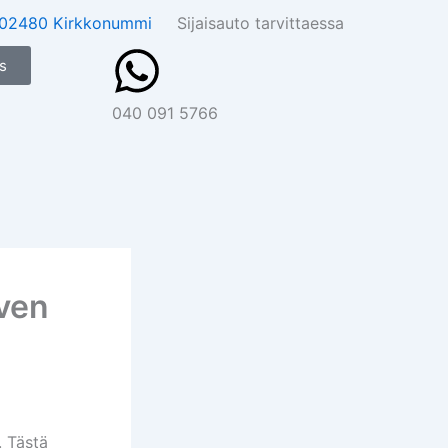
5, 02480 Kirkkonummi
Sijaisauto tarvittaessa
s
040 091 5766
ven
. Tästä