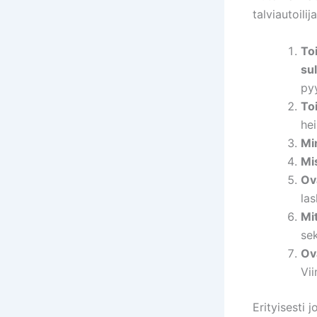
talviautoili
Toi
sul
pyy
To
he
Mi
Mi
Ov
las
Mi
sek
Ov
Vii
Erityisesti 