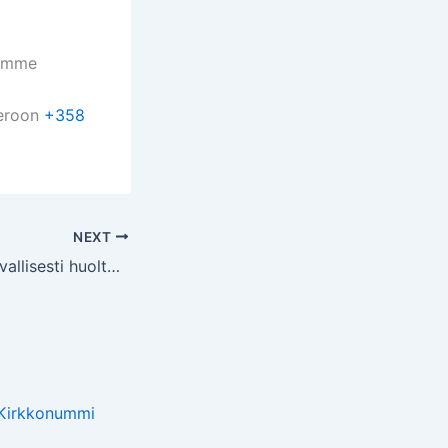
lemme
meroon
+358
NEXT
Tuo nyt autosi turvallisesti huoltoon
0 Kirkkonummi