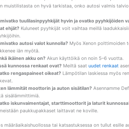
jan muistilistasta on hyvä tarkistaa, onko autosi valmis talvio
mivatko tuulilasinpyyhkijät hyvin ja ovatko pyyhkijöiden va
at ehjät?
Kuluneet pyyhkijät voit vaihtaa meillä laadukkaisi
hkijöihin.
imivatko autosi valot kunnolla?
Myös Xenon polttimoiden 
ikkenee iän myötä.
nkä ikäinen akku on?
Akun käyttöikä on noin 5–6 vuotta.
ssä kunnossa renkaat ovat?
Meiltä saat
uudet renkaat
asen
atko rengaspaineet oikeat?
Lämpötilan laskiessa myös re
kevat.
ten lämmität moottorin ja auton sisätilan?
Asennamme Defa
ä sisälämmittimiä.
atko iskunvaimentajat, starttimoottorit ja laturit kunnossa
meistään paukkupakkaset laittavat ne koville.
jos määräaikaishuollossa tai katsastuksessa on tullut esille 