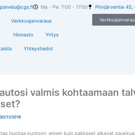
palvelu@cgs.fi
Ma - Pe: 7:00 - 17:00
Pilvijärventie 4
Verkkoajanvarau
Verkkoajanvaraus
Hinnasto
Yritys
aista
Yhteystiedot
autosi valmis kohtaamaan tal
set?
30/11/2019
taa huoltaa kuntoon, ennen kuin pakkaset alkavat paukkua