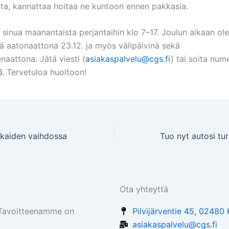
ita, kannattaa hoitaa ne kuntoon ennen pakkasia.
sinua maanantaista perjantaihin klo 7–17. J
oulun aikaan o
lä aatonaattona 23.12. ja myös välipäivinä sekä
naattona.
Jätä viesti (
asiakaspalvelu@cgs.fi
) tai soita nu
6
. Tervetuloa huoltoon!
nkaiden vaihdossa
Ota yhteyttä
 Tavoitteenamme on
Pilvijärventie 45, 0248
asiakaspalvelu@cgs.fi