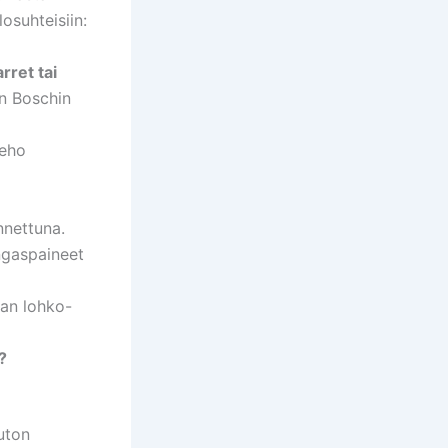
losuhteisiin:
rret tai
in Boschin
teho
nettuna.
ngaspaineet
n lohko-
?
auton