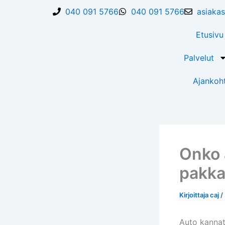
Siirry
040 091 5766​
040 091 5766​
asiakas
sisältöön
Etusivu
Palvelut
Ajankoht
Onko 
pakka
Kirjoittaja
caj
/
Auto kannat