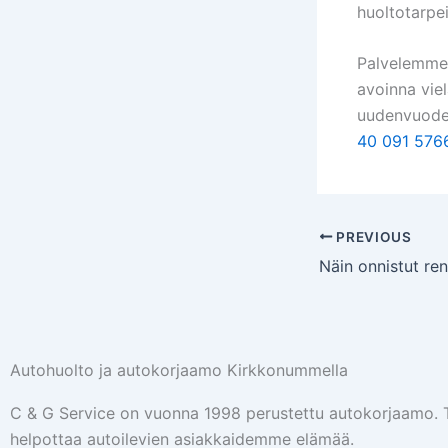
huoltotarpe
Palvelemme 
avoinna vie
uudenvuode
40 091 576
PREVIOUS
Näin onnistut re
Autohuolto ja autokorjaamo Kirkkonummella
C & G Service on vuonna 1998 perustettu autokorjaamo.
helpottaa autoilevien asiakkaidemme elämää.