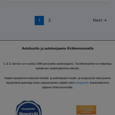
1
2
Next
→
Autohuolto ja autokorjaamo Kirkkonummella
C & G Service on vuonna 1998 perustettu autokorjaamo. Tavoitteenamme on helpottaa
autoilevien asiakkaidemme elämää.
Saatte kauttamme kätevästi henkilö- ja pakettiauton huolto- ja korjaustyöt sekä joukon
täydentäviä palveluja kuten ohjauskulmien säädöt sekä
rengastyöt
. Autohuoltomme
sijaitsee Kirkkonummella.