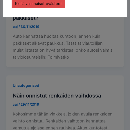
Uncategorized
Kiellä valinnaiset evästeet
Onko autosi valmis kohtaamaan talven
pakkaset?
caj
/
30/11/2019
Auto kannattaa huoltaa kuntoon, ennen kuin
pakkaset alkavat paukkua. Tästä talviautoilijan
muistilistasta on hyvä tarkistaa, onko autosi valmis
talviolosuhteisiin: Toimivatko
Uncategorized
Näin onnistut renkaiden vaihdossa
caj
/
29/11/2019
Kokosimme tähän vinkkejä, joiden avulla renkaiden
vaihto onnistuu. Renkaiden vaihtoon kannattaa
varautua ajoissa ennen ruuhkaa. Akun kuntotesti